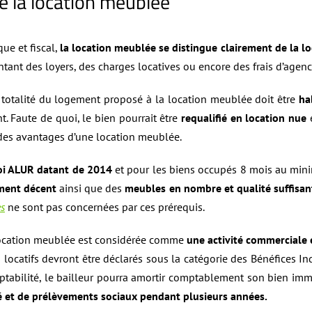
e la location meublée
que et fiscal,
la location meublée se distingue clairement de la lo
ant des loyers, des charges locatives ou encore des frais d’agen
 totalité du logement proposé à la location meublée doit être
ha
t. Faute de quoi, le bien pourrait être
requalifié en location nue
e
 des avantages d’une location meublée.
loi ALUR datant de 2014
et pour les biens occupés 8 mois au mini
ment décent
ainsi que des
meubles en nombre et qualité suffisan
es
ne sont pas concernées par ces prérequis.
location meublée est considérée comme
une activité commerciale e
s locatifs devront être déclarés sous la catégorie des Bénéfices In
ptabilité, le bailleur pourra amortir comptablement son bien immo
ité et de prélèvements sociaux pendant plusieurs années.