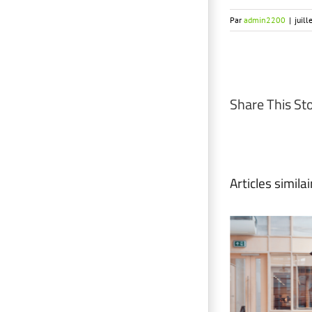
Par
admin2200
|
juil
Share This St
Articles simila