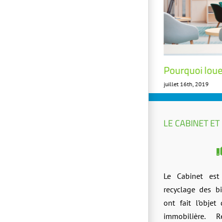
Succession : Bien de défiscalisation en
Pourquoi lou
cours de location
juillet 16th, 2019
mai 3rd, 2020
LE CABINET ET
Le Cabinet est
recyclage des b
ont fait l’objet 
immobilière. 