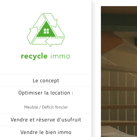
Passer
Voir
au
l'image
contenu
agrandie
Le concept
Optimiser la location :
Meublé / Déficit foncier
Vendre et réserve d’usufruit
Vendre le bien immo