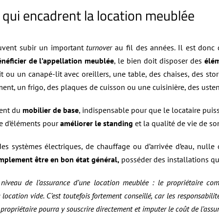
 qui encadrent la location meublée
uvent subir un important
turnover
au fil des années. Il est donc
néficier de l’appellation meublée
, le bien doit disposer des
élé
 ou un canapé-lit avec oreillers, une table, des chaises, des sto
nt, un frigo, des plaques de cuisson ou une cuisinière, des ustens
ment du
mobilier de base
, indispensable pour que le locataire pui
pe d’éléments pour
améliorer le standing
et la qualité de vie de so
des systèmes électriques, de chauffage ou d’arrivée d’eau, null
mplement être en bon état général,
posséder des installations qu
niveau de l’assurance d’une location meublée : le propriétaire com
location vide. C’est toutefois fortement conseillé, car les responsabilit
e propriétaire pourra y souscrire directement et imputer le coût de l’assu