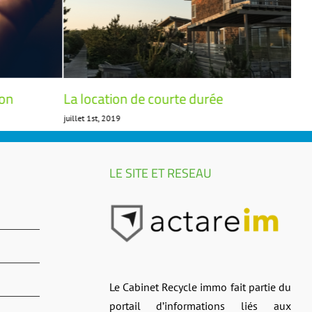
ion
La location de courte durée
Fix
juillet 1st, 2019
avril
LE SITE ET RESEAU
Le Cabinet Recycle immo fait partie du
portail d’informations liés aux