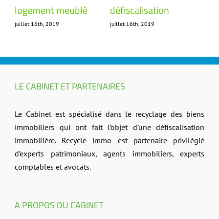
logement meublé
défiscalisation
loc
juillet 16th, 2019
juillet 16th, 2019
avril
LE CABINET ET PARTENAIRES
Le Cabinet est spécialisé dans le recyclage des biens
immobiliers qui ont fait l’objet d’une défiscalisation
immobilière. Recycle immo est partenaire privilégié
d’experts patrimoniaux, agents immobiliers, experts
comptables et avocats.
A PROPOS DU CABINET