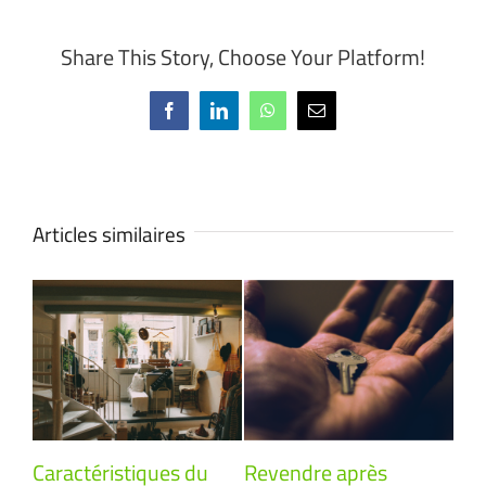
Share This Story, Choose Your Platform!
Facebook
LinkedIn
WhatsApp
Email
Articles similaires
Caractéristiques du
Revendre après
Fix