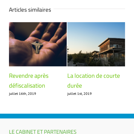
Articles similaires
Revendre après
La location de courte
Fix
défiscalisation
durée
loc
juillet 16th, 2019
juillet 1st, 2019
avril
LE CABINET ET PARTENAIRES