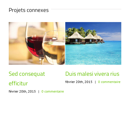
Projets connexes
Sed consequat
Duis malesi vivera rius
Ne
efficitur
qu
re
février 20th, 2015
|
0 commentaire
février 20th, 2015
|
0 commentaire
mai 2