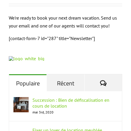
We're ready to book your next dream vacation. Send us
your email and one of our agents will contact you!
[contact-form-7 id="287" title="Newsletter"]
Commenta
Populaire
Récent
Succession : Bien de défiscalisation en
cours de location
mai 3rd, 2020
Fixer un loyer de location meublée